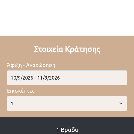
Στοιχεία Κράτησης
Άφιξη - Αναχώρηση
Επισκέπτες
1 Βράδυ